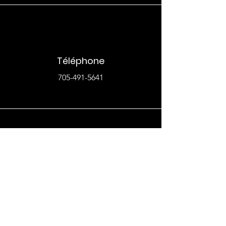
Téléphone
705-491-5641
Courriel
thundervalleysemi@gmail.com