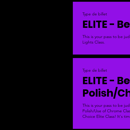
Type de billet
ELITE - B
This is your pass to be ju
Lights Class. 
Type de billet
ELITE - B
Polish/
This is your pass to be ju
Polish/Use of Chrome Class.
Choice Elite Class! It's ti