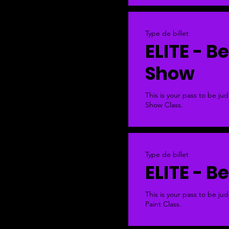
Type de billet
ELITE - Be
Show
This is your pass to be jud
Show Class. 
Type de billet
ELITE - B
This is your pass to be ju
Paint Class. 