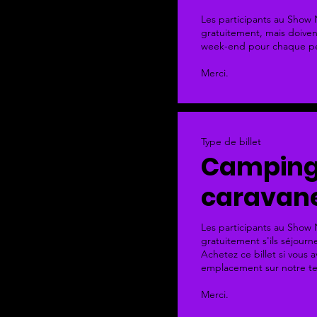
Les participants au Show
gratuitement, mais doiven
week-end pour chaque pe
Merci.
Type de billet
Camping
caravan
Les participants au Show
gratuitement s'ils séjourne
Achetez ce billet si vous a
emplacement sur notre te
Merci.