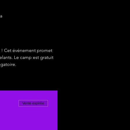
a
g ! Cet événement promet 
lants. Le camp est gratuit 
gatoire.
Vente expirée