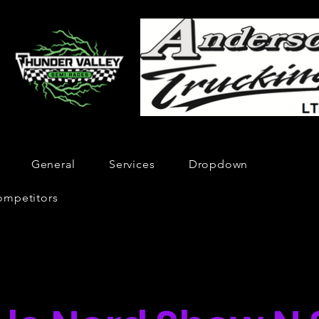
General
Services
Dropdown
ompetitors