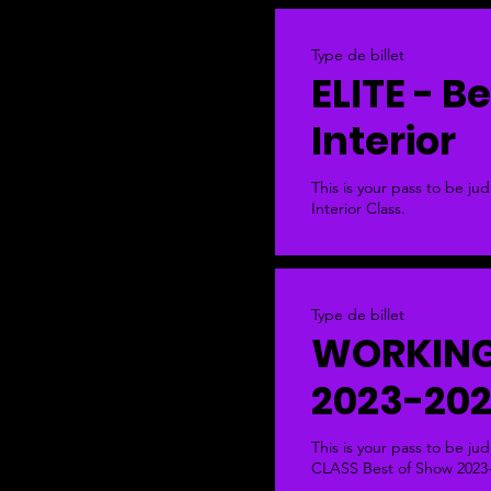
Type de billet
ELITE - B
Interior
This is your pass to be ju
Interior Class.  
Type de billet
WORKING
2023-20
This is your pass to be j
CLASS Best of Show 2023-