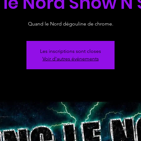
 le Nord Show N
Quand le Nord dégouline de chrome.
Les inscriptions sont closes
Voir d'autres événements