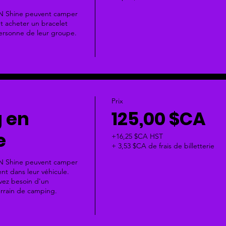
 N Shine peuvent camper 
t acheter un bracelet 
rsonne de leur groupe.

Prix
 en
125,00 $CA
e
+16,25 $CA HST
+ 3,53 $CA de frais de billetterie
 N Shine peuvent camper 
nt dans leur véhicule. 
vez besoin d'un 
rrain de camping.
