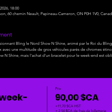
 2026, 18:00
son, 60 chemin Neault, Papineau-Cameron, ON P0H 1V0, Canad
ement
sionnant Bling le Nord Show N Shine, animé par le Roi du Blin
ux avec une multitude de gros véhicules parés de chromes étince
ow N Shine, mais l'achat d'un bracelet pour le week-end est obli
Prix
 week-
90,00 $CA
+11,70 $CA HST
+ 2,54 $CA de frais de billetterie