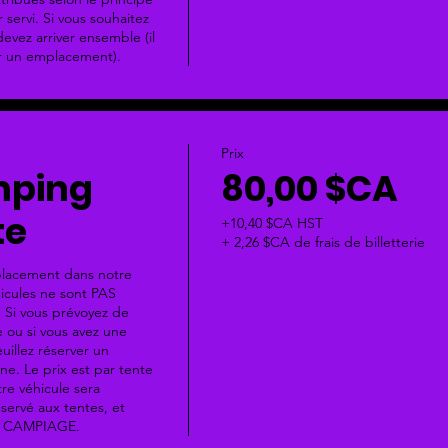
servi. Si vous souhaitez 
vez arriver ensemble (il 
er un emplacement).
Prix
mping
80,00 $CA
te
+10,40 $CA HST
+ 2,26 $CA de frais de billetterie
lacement dans notre 
cules ne sont PAS 
 Si vous prévoyez de 
 ou si vous avez une 
uillez réserver un 
. Le prix est par tente 
re véhicule sera 
servé aux tentes, et 
 CAMPIAGE.