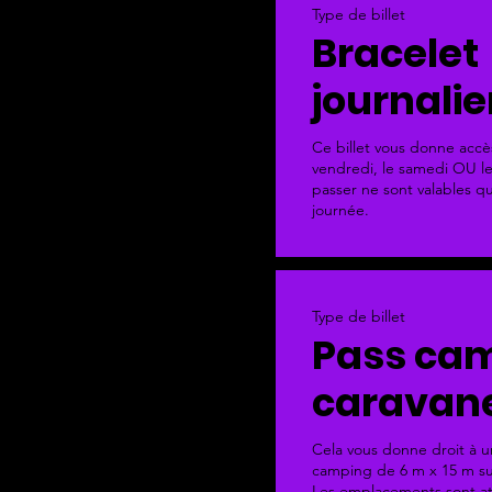
Type de billet
Bracelet
journalie
Ce billet vous donne accès
vendredi, le samedi OU le
passer ne sont valables q
journée.
Type de billet
Pass ca
caravan
Cela vous donne droit à 
camping de 6 m x 15 m sur
Les emplacements sont att