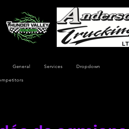
General
Services
Dropdown
ompetitors