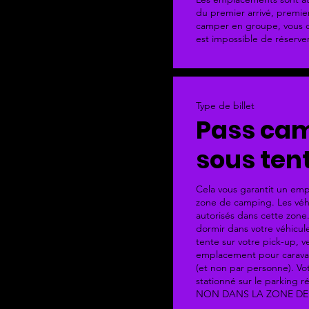
du premier arrivé, premier 
camper en groupe, vous de
est impossible de réserv
Type de billet
Pass ca
sous ten
Cela vous garantit un emp
zone de camping. Les véhi
autorisés dans cette zone.
dormir dans votre véhicule
tente sur votre pick-up, ve
emplacement pour caravane
(et non par personne). Vot
stationné sur le parking ré
NON DANS LA ZONE DE