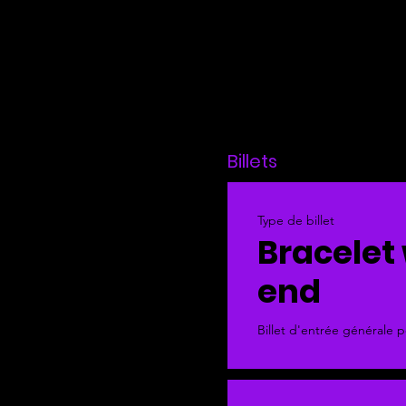
Billets
Type de billet
Bracelet
end
Billet d'entrée générale p