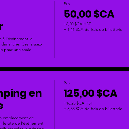
Prix
50,00 $CA
r
+6,50 $CA HST
+ 1,41 $CA de frais de billetterie
 à l'événement le 
 dimanche. Ces laissez-
ue pour une seule 
Prix
mping en
125,00 $CA
e
+16,25 $CA HST
+ 3,53 $CA de frais de billetterie
un emplacement de 
 le site de l'événement. 
ribués selon le principe 