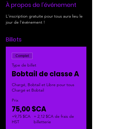
À propos de l'événement
L'inscription gratuite pour tous aura lieu le 
jour de l'événement !
Billets
Complet
Type de billet
Bobtail de classe A
Chargé, Bobtail et Libre pour tous 
Chargé et Bobtail
Prix
75,00 $CA
+9,75 $CA
+ 2,12 $CA de frais de
HST
billetterie