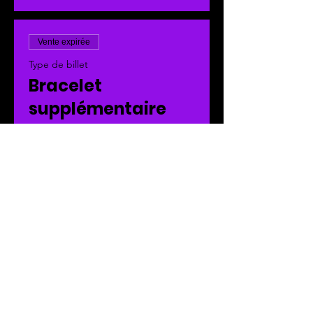
Vente expirée
Type de billet
Bracelet
supplémentaire
pour le week-end
Chaque cours auquel vous vous 
inscrivez comprend un emplacement 
de camping et deux bracelets. Si 
vous avez besoin de bracelets 
supplémentaires pour le week-end 
pour votre groupe, veuillez les 
ajouter à votre panier !
Prix
90,00 $CA
+11,70 $CA
+ 2,54 $CA de frais de