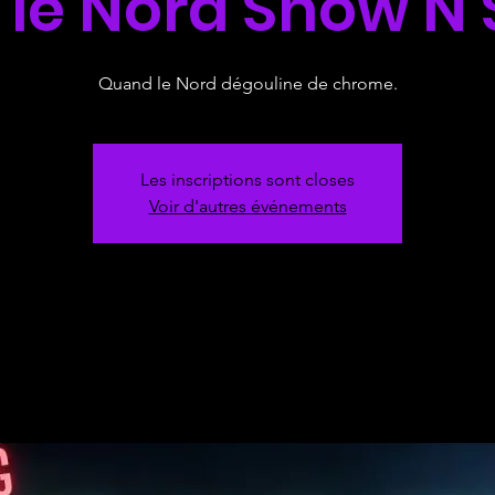
 le Nord Show N
Quand le Nord dégouline de chrome.
Les inscriptions sont closes
Voir d'autres événements