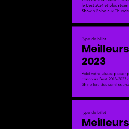
le Best 2024 et plus récent
Show n Shine aux Thunder
Type de billet
Meilleurs
2023
Voici votre laissez-passer 
concours Best 2018-2023 d
Shine lors des semi-cours
Type de billet
Meilleurs