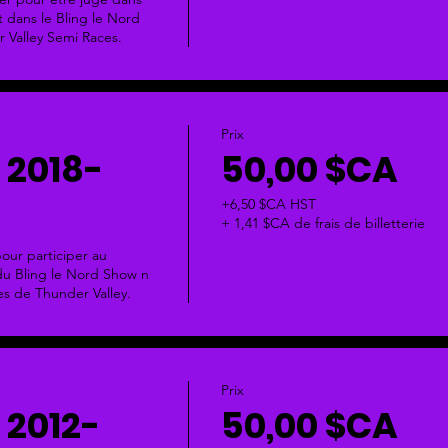
 dans le Bling le Nord 
 Valley Semi Races.
Prix
 2018-
50,00 $CA
+6,50 $CA HST
+ 1,41 $CA de frais de billetterie
pour participer au 
u Bling le Nord Show n 
es de Thunder Valley.
Prix
 2012-
50,00 $CA