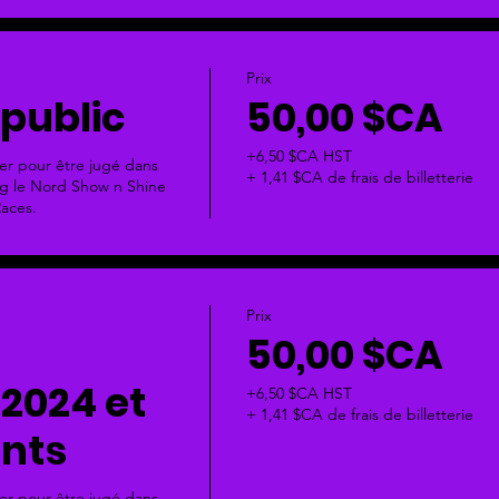
Prix
 public
50,00 $CA
+6,50 $CA HST
ser pour être jugé dans 
+ 1,41 $CA de frais de billetterie
ng le Nord Show n Shine 
aces.
Prix
50,00 $CA
2024 et
+6,50 $CA HST
+ 1,41 $CA de frais de billetterie
ents
ser pour être jugé dans 