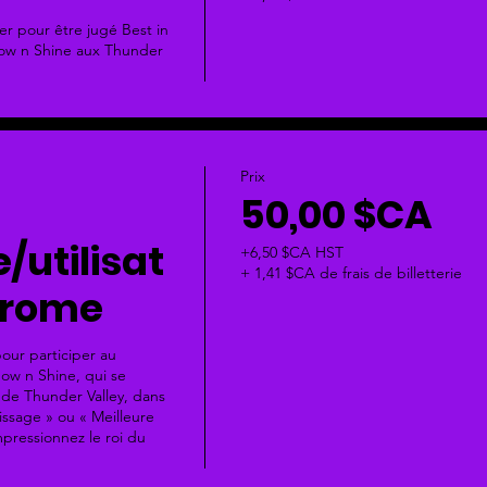
er pour être jugé Best in 
ow n Shine aux Thunder 
Prix
50,00 $CA
/utilisat
+6,50 $CA HST
+ 1,41 $CA de frais de billetterie
hrome
pour participer au 
ow n Shine, qui se 
de Thunder Valley, dans 
issage » ou « Meilleure 
pressionnez le roi du 