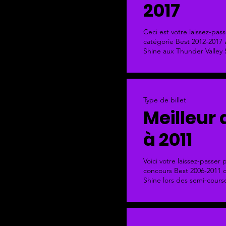
2017
Ceci est votre laissez-pass
catégorie Best 2012-2017 
Shine aux Thunder Valley 
Type de billet
Meilleur 
à 2011
Voici votre laissez-passer 
concours Best 2006-2011 d
Shine lors des semi-cours