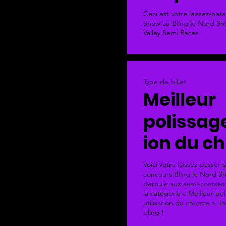
Ceci est votre laissez-pass
Show au Bling le Nord Sh
Valley Semi Races.
Type de billet
Meilleur
polissage
ion du c
Voici votre laissez-passer 
concours Bling le Nord Sh
déroule aux semi-courses 
la catégorie « Meilleur pol
utilisation du chrome ». Im
bling !