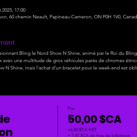
t 2025, 17:00
son, 60 chemin Neault, Papineau-Cameron, ON P0H 1V0, Canad
ement
sionnant Bling le Nord Show N Shine, animé par le Roi du Blin
ux avec une multitude de gros véhicules parés de chromes étince
ow N Shine, mais l'achat d'un bracelet pour le week-end est obli
Prix
de
50,00 $CA
ion
+6,50 $CA HST
+ 1,41 $CA de frais de billetterie