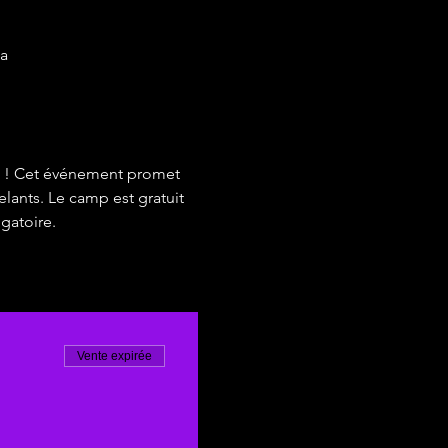
a
g ! Cet événement promet 
lants. Le camp est gratuit 
gatoire.
Vente expirée