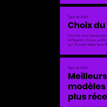
Type de billet
Choix du
Ceci est votre laissez-pas
le People's Choice au Bli
aux Thunder Valley Semi R
Type de billet
Meilleurs
modèles 
plus réc
Ceci est votre laissez-pas